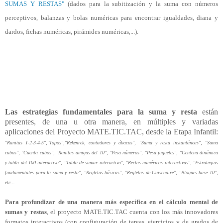
SUMAS Y RESTAS"
(dados para la subitización y la suma con números
perceptivos, balanzas y bolas numéricas para encontrar igualdades, diana y
dardos, fichas numéricas, pirámides numéricas,...).
Las estrategias fundamentales para la suma y resta
están
presentes, de una u otra manera, en múltiples y variadas
aplicaciones del Proyecto MATE.TIC.TAC, desde la Etapa Infantil:
"Ranitas 1-2-3-4-5","Topos",
"Rekenrek, contadores y ábacos",
"Suma y resta instantáneas", "Suma
cubos", "Cuenta cubos", "Ranitas amigas del 10", "Pesa números", "Pesa juguetes", "Centena dinámica
y tabla del 100 interactiva", "Tabla de sumar interactiva", "Rectas numéricas interactivas", "Estrategias
fundamentales para la suma y resta", "Regletas básicas", "Regletas de Cuisenaire", "Bloques base 10",
etc...
Para profundizar de una manera más específica en el cálculo mental de
sumas y restas
, el proyecto MATE.TIC.TAC cuenta con los más innovadores
formatos interactivos (con configuración de tareas_ejercicios y de grados de