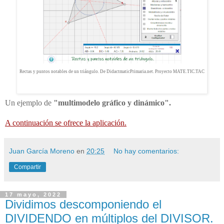
Rectas y puntos notables de un triángulo. De DidactmaticPrimaria.net. Proyecto MATE.TIC.TAC
Un ejemplo de
"multimodelo gráfico y dinámico".
A continuación se ofrece la aplicación.
Juan García Moreno
en
20:25
No hay comentarios:
Compartir
17 mayo, 2022
Dividimos descomponiendo el
DIVIDENDO en múltiplos del DIVISOR.