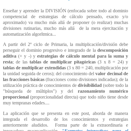
Enseñar y aprender la DIVISIÓN (enfocada sobre todo al dominio
competencial de estrategias de cálculo pensado, exacto y/o
aproximado) va mucho más allá de proponer (o realizar) muchas
divisiones rutinarias, mucho más allá de la mera ejercitación y
automatización algorítmica...
A partir del 2º ciclo de Primaria, la multiplicación/división debe
perseguir el dominio progresivo e integrado de la
descomposición
aditiva
(+ y -) y
estrategias de cálculo mental para la suma y
resta
;
de las
tablas de multiplicar pitagóricas
(3 x 8 = 24) y
tablas de multiplicar extendidas
(3 x 80 = 240, multiplicación
por
la unidad seguida de ceros); del conocimiento del
valor decimal de
las fracciones básicas
(fracciones como divisiones indicadas); de la
utilización práctica de conocimientos de
divisibilidad
(sobre todo la
"búsqueda de múltiplos") y del
razonamiento numérico
proporcional
(proporcionalidad directa) que todo niño tiene desde
muy tempranas edades....
La aplicación que se presenta en este post, aborda de manera
integrada el desarrollo de los conocimientos y estrategias
anteriormente aludidos. Forma parte de la extraordinaria e
innovadora macroaplicación
"Formatos interactivos para el