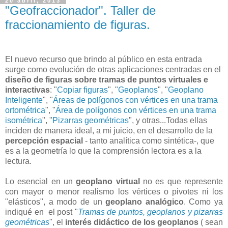
20 abril, 2013
"Geofraccionador". Taller de
fraccionamiento de figuras.
El nuevo recurso que brindo al público en esta entrada
surge como evolución de otras aplicaciones centradas en el
diseño de figuras sobre tramas de puntos virtuales e
interactivas
: "
Copiar figuras
", "
Geoplanos
", "
Geoplano
Inteligente
", "
Áreas de polígonos con vértices en una trama
ortométrica
", "
Área de polígonos con vértices en una trama
isométrica
", "
Pizarras geométricas
", y otras...Todas ellas
inciden de manera ideal, a mi juicio, en el desarrollo de la
percepción espacial
- tanto analítica como sintética-, que
es a la geometría lo que la comprensión lectora es a la
lectura.
Lo esencial en un
geoplano virtual
no es que represente
con mayor o menor realismo los vértices o pivotes ni los
"elásticos", a modo de un
geoplano analógico
. Como ya
indiqué en el post "
Tramas de puntos, geoplanos y pizarras
geométricas
", e
l
interés didáctico de los geoplanos
( sean