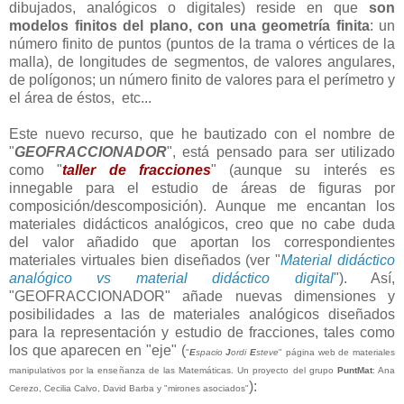
dibujados, analógicos o digitales) reside en que
son
modelos finitos del plano, con una geometría finita
: un
número finito de puntos (puntos de la trama o vértices de la
malla), de longitudes de segmentos, de valores angulares,
de polígonos; un número finito de valores para el perímetro y
el área de éstos, etc...
Este nuevo recurso, que he bautizado con el nombre de
"
GEOFRACCIONADOR
", está pensado para ser utilizado
como "
taller de fracciones
" (aunque su interés es
innegable para el estudio de áreas de figuras por
composición/descomposición). Aunque me encantan los
materiales didácticos analógicos, creo que no cabe duda
del valor añadido que aportan los correspondientes
materiales virtuales bien diseñados (ver "
Material didáctico
analógico vs material didáctico digital
"). Así,
"GEOFRACCIONADOR" añade nuevas dimensiones y
posibilidades a las de materiales analógicos diseñados
para la representación y estudio de fracciones, tales como
los que aparecen en "eje" (
"
E
spacio
J
ordi
E
steve
" página web de materiales
manipulativos por la enseñanza de las Matemáticas. Un proyecto del grupo
PuntMat
: Ana
):
Cerezo, Cecilia Calvo, David Barba y "mirones asociados"