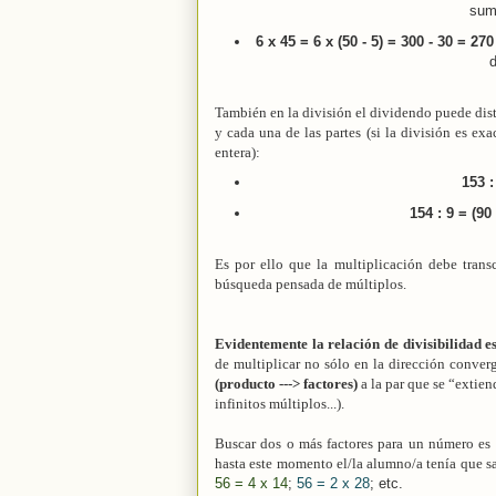
suma
6 x 45 = 6 x (50 - 5) = 300 - 30 = 270
d
También en la división el dividendo puede distr
y cada una de las partes (si la división es ex
entera):
153 :
154 : 9 = (90
Es por ello que la multiplicación debe trans
búsqueda pensada de múltiplos.
Evidentemente la relación de divisibilidad e
de multiplicar no sólo en la dirección converg
(producto ---> factores)
a la par que se “extie
infinitos múltiplos...).
Buscar dos o más factores para un número es 
hasta este momento el/la alumno/a tenía que 
56 = 4 x 14
;
56 = 2 x 28
; etc.