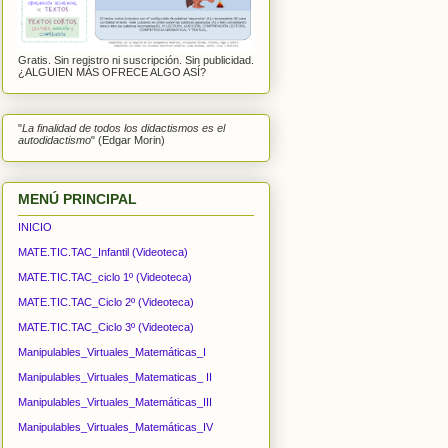
Gratis. Sin registro ni suscripción. Sin publicidad.
¿ALGUIEN MÁS OFRECE ALGO ASÍ?
"
La finalidad de todos los didactismos es el
autodidactismo
" (Edgar Morin)
MENÚ PRINCIPAL
INICIO
MATE.TIC.TAC_Infantil (Videoteca)
MATE.TIC.TAC_ciclo 1º (Videoteca)
MATE.TIC.TAC_Ciclo 2º (Videoteca)
MATE.TIC.TAC_Ciclo 3º (Videoteca)
Manipulables_Virtuales_Matemáticas_I
Manipulables_Virtuales_Matematicas_ II
Manipulables_Virtuales_Matemáticas_III
Manipulables_Virtuales_Matemáticas_IV