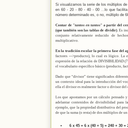
Si visualizamos la serie de los múltiplos 
en 60 - 20 - 80 - 40 - 00 ...lo que facili
número determinado es, o no, múltiplo de 6
Contar de "
tantos en tantos
" a partir del ce
(que también son las tablas de dividir)
. Es i
conjunto relativamente reducido de hechos
multiplicativo.
En la tradición escolar la primera fase del a
factores --->producto), lo cual es lógico. La
expresión de la relación de DIVISIBILIDAD (7 x 
el vocabulario específico básico (producto, fact
Dado que “divisor” tiene significados diferen
un contexto ideal para la introducción del vo
ella el divisor es realmente factor o divisor del
Los que apostamos por un cálculo pensado y 
adelantar contenidos de divisibilidad para l
ejemplo, que la propiedad distributiva del pro
de que la suma (o resta) de dos múltiplos de 
6 x 45 = 6 x (40 + 5) = 240 + 30 =