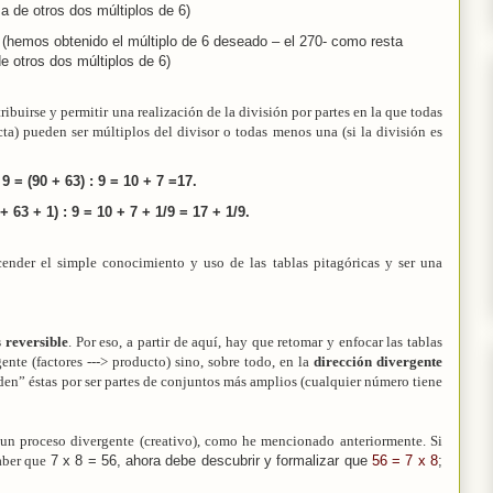
 de otros dos múltiplos de 6)
(hemos obtenido el múltiplo de 6 deseado – el 270- como resta
e otros dos múltiplos de 6)
ibuirse y permitir una realización de la división por partes en la que todas
acta) pueden ser múltiplos del divisor o todas menos una (si la división es
 9 = (90 + 63) : 9 = 10 + 7 =17.
 + 63 + 1) : 9 = 10 + 7 + 1/9 = 17 + 1/9.
cender el simple conocimiento y uso de las tablas pitagóricas y ser una
s reversible
. Por eso, a partir de aquí, hay que retomar y enfocar las tablas
ente (factores ---> producto) sino, sobre todo, en la
dirección divergente
nden” éstas por ser partes de conjuntos más amplios (cualquier número tiene
un proceso divergente (creativo), como he mencionado anteriormente. Si
saber que
7 x 8 = 56, ahora debe descubrir y formalizar que
56 = 7 x 8
;