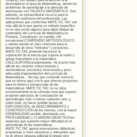
conjunto, son ideales para la atención a la
diversidad en el área de Matemáticas, desde los
problemas de aprendizaje a la atención de
alumnos/as con TALENTO MATEMÁTICO. Son,
además, un extraordinario recurso para la
formación autónoma del profesorado. Las
aplicaciones que conforman MATE.TIC.TAC van
más allá de lo que aporta un método específico
(si es que existe alguno) para algún bloque de
contenidos del currículo de Matemática en
Primaria. Constituyen, en cambio, UN
excepcional COMPENDIO METODOLÓGICO,
y vienen siendo un claro referente para el
desarrollo de otros "métodos" y proyectos...
MATE.TIC.TAC pretende favorecer la
superación de la inercia que supone la visión y
apego mayoritario a la matemática
CALCULATORIA predominante. Va mucho más
allá de las visiones reduccionistas y
atomizadoras (excesiva, innecesaria y poco
adecuada fragmentación) del currículo de
Matemáticas... No hay que confundir nunca lo
que se ofrece aquí con lo que ofrecen proyectos
para el refuerzo extraescolar de las
matemáticas: MATE.TIC.TAC no se sitúa
exclusivamente en la cómoda zona que supone
proponer ejercicios de constatación de
aprendizajes más o menos rutinarios sino, y
sobre todo, en hacer posible tareas de
EXPLORACIÓN, de DESCUBRIMIENTO y
CONSTRUCCIÓN de los mismos, con la mayor
GENERALIDAD posible, abordando con
PROFUNDIDAD y CLARIDAD DIDÁCTICA los
aspectos que suponen mayor dificultad en el
aprendizaje de las matemáticas ...
MATE.TIC.TAC aporta innovaciones didácticas,
propuestas y retos atractivos y relevantes que
no te ofrece ninguna editorial ni ningún otro