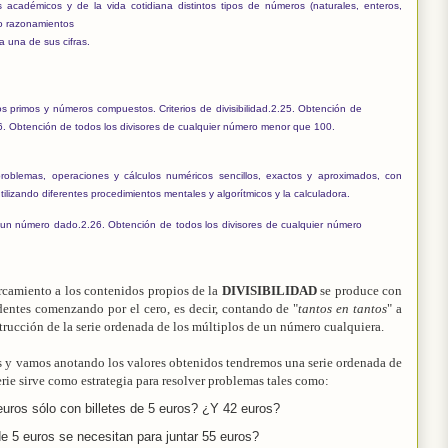
s académicos y de la vida cotidiana distintos tipos de números (naturales, enteros,
do razonamientos
a una de sus cifras.
ros primos y números compuestos. Criterios de divisibilidad.
2.25. Obtención de
6. Obtención de todos los divisores de cualquier número menor que 100.
problemas, operaciones y cálculos numéricos sencillos, exactos y aproximados, con
tilizando diferentes procedimientos mentales y algorítmicos y la calculadora.
e un número dado.
2.26. Obtención de todos los divisores de cualquier número
ercamiento a los contenidos propios de la
DIVISIBILIDAD
se produce con
ndentes comenzando por el cero, es decir, contando de "
tantos en tantos
" a
strucción de la serie ordenada de los múltiplos de un número cualquiera.
os y vamos anotando los valores obtenidos tendremos una serie ordenada de
erie sirve como estrategia para resolver problemas tales como:
uros sólo con billetes de 5 euros? ¿Y 42 euros?
de 5 euros se necesitan para juntar 55 euros?