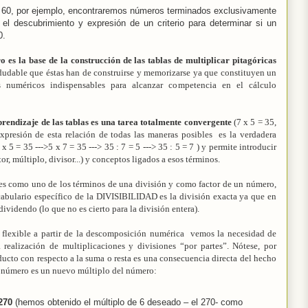
de 60, por ejemplo, encontraremos números terminados exclusivamente
ta el descubrimiento y expresión de un criterio para determinar si un
0.
ro es la base de la construcción de las tablas de multiplicar pitagóricas
ndudable que éstas han de construirse y memorizarse ya que constituyen un
 numéricos indispensables para alcanzar competencia en el cálculo
prendizaje de las tablas es una tarea totalmente convergente
(7 x 5 = 35,
 expresión de esta relación de todas las maneras posibles es la verdadera
5 = 35 --->5 x 7 = 35 ---> 35 : 7 = 5 ---> 35 : 5 = 7 ) y permite introducir
or, múltiplo, divisor...) y conceptos ligados a esos términos.
tes como uno de los términos de una división y como factor de un número,
cabulario específico de la DIVISIBILIDAD es la división exacta ya que en
 dividendo (lo que no es cierto para la división entera).
flexible a partir de la descomposición numérica vemos la necesidad de
a realización de multiplicaciones y divisiones “por partes”. Nótese, por
ducto con respecto a la suma o resta es una consecuencia directa del hecho
un número es un nuevo múltiplo del número:
 270
(hemos obtenido el múltiplo de 6 deseado – el 270- como