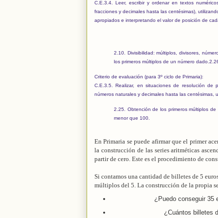
C.E.3.4. Leer, escribir y ordenar en textos numérico
fracciones y decimales hasta las centésimas), utilizan
apropiados e interpretando el valor de posición de cad
2.10. Divisibilidad: múltiplos, divisores, núme
los primeros múltiplos de un número dado.
2.2
Criterio de evaluación
(para 3º ciclo de Primaria)
:
C.E.3.5. Realizar, en situaciones de resolución de 
números naturales y decimales hasta las centésimas,
u
2.25. Obtención de los primeros múltiplos d
menor que 100.
En Primaria se puede afirmar que el primer ac
la construcción de las series aritméticas asce
partir de cero. Este es el procedimiento de con
Si contamos una cantidad de billetes de 5 eur
múltiplos del 5. La construcción de la propia s
¿Puedo conseguir 35 e
¿Cuántos billetes 