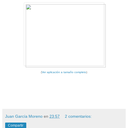
(
Ver aplicación a tamaño completo
)
Juan García Moreno
en
23:57
2 comentarios:
Compartir