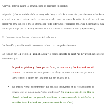
Conviene tener en cuenta las características del aprendizaje perceptual:
adaptativo (a las necesidades de la persona), selectivo (no todo la información potencialmente estimulante
es efectiva, ni en el mismo grado; se aprende a seleccionar lo más útil), activo (uso de los sistemas
receptivos para explorar y buscar información útil), diferenciador (progresa hacia una diferenciación cada
vez mayor. Lo que puede ser originalmente amorfo o confuso se va estructurando y especificando)
2.-
Comprensión de los conceptos en sus interrelaciones.
3.-
Reacción y asimilación del nuevo conocimiento con la experiencia anterior.
En relación con la
percepción , identificación y el reconocimiento de palabras
, hay investigaciones que
demuestran que:
Se perciben palabras y frases por su forma
, su
estructura
y
las implicaciones del
contexto
. Los lectores maduros perciben el código impreso por unidades (palabras e
incluso frases) y operan con ideas más que con palabras en sí.
que existen “letras determinantes” que son más influyentes en el reconocimiento de
palabras que las denominadas “letras indiferentes” (
en próximos post de este blog se
ofrecerán aplicaciones que ponen de manifiesto, de manera contundente, este hecho...y
se analizarán sus implicaciones para un método de lectura eficaz
)