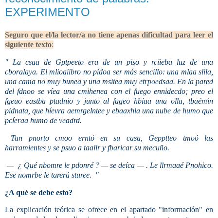
EXPERIMENTO
Seguro que el/la lector/a no tiene apenas dificultad para leer el
siguiente texto
:
" La csaa de Gptpeeto era de un piso y rcíieba luz de una
cboralaya. El mlioaiibro no pídoa ser más sencillo: una mlaa slila,
una cama no muy bunea y una msitea muy etrpoedsaa. En la pared
del fdnoo se víea una cmihenea con el fuego ennidecdo; preo el
fgeuo eastba ptadnio y junto al fugeo hbíaa una olla, tbaémin
pidnata, que híevra aemrgelntee y ebaaxhla una nube de humo que
pcíeraa humo de veadrd.
Tan pnorto cmoo erntó en su casa, Gepptteo tmoó las
harramientes y se psuo a taallr y fbaricar su mecuño.
— ¿ Qué nbomre le pdonré ? — se deíca — . Le llrmaaé Pnohico.
Ese nomrbe le tarerá sturee. "
¿A qué se debe esto?
La explicación teórica se ofrece en el apartado "información" en