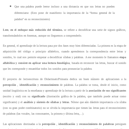
Que una palabra puede leerse incluso a una distancia en que sus letras no pueden
diferenciarse. (Esto pone de manifiesto la importancia de la “forma general de la
palabra” en su reconocimiento)
Leer, en el enfoque más reducido del término,
se refiere a decodificar una serie de signos gráficos,
transformándolos en fonemas, aunque no lleguemos a comprenderlo.
En general, el aprendizaje de la lectura pasa por dos fases muy bien diferenciadas. La primera es la etapa de
adquisición del código o principio alfabético, cuando aprendemos la correspondencia entre letras y
sonidos, lo cual nos permite empezar a decodificar sílabas y palabras. A ese momento le llamamos
etapa
alfabética y consiste en aplicar una lectura fonológica
, basada en reconocer las letras, buscar el sonido
que les corresponde y ensamblar todos los sonidos para pronunciar la palabra.
El proyecto de lectoescritura de DidactmaticPrimaria dedica un buen número de aplicaciones a la
percepción
,
identificación
y
reconocimiento
de palabras. La palabra se toma, desde el inicio, como
unidad lingüística en la enseñanza y aprendizaje de la lectura a partir de la
asociación de sus significantes
(escrito y oral) con su
significado
(ilustración gráfica de la palabra, que también puede actuar como
significante) y el
análisis y síntesis de sílabas y letras
. Nótese que aún dándole importancia a la sílaba
(con su gran poder combinatorio) no se olvida la importancia que tienen las letras para el reconocimiento
de palabras (las vocales, las consonantes, la primera y última letra,...).
Las aplicaciones destinadas a la
percepción
,
identificación
y
reconocimiento de palabras
persiguen