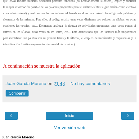
que los/as lectores iniciales descubran patrones fonéticos (no necesariamente silábicos), capten y analicen
la mayor información posible de las palabras propuestas para su análisis/síntesis (que actúan como efectivo
vocabulario visual) y realicen una lectura inferencial basada en el reconocimiento fonológico de palabras y
elementos de las mismas. Para ello, el código escrito unas veces distingue con colores las sílabas, en otras
ocasiones las vocales, etc... De manera análoga, la riqueza de actividades propuestas unas veces ponen el
énfasis en las sílabas, otras veces en las letras, etc... Está demostrado que los factores más importantes
para identificar una palabra son su primera letras y la última , el empleo de minúsculas y mayúsculas y la
identificación fonética (representación mental del sonido )
A continuación se muestra la aplicación.
Juan García Moreno
en
21:43
No hay comentarios:
Compartir
‹
›
Inicio
Ver versión web
Juan García Moreno