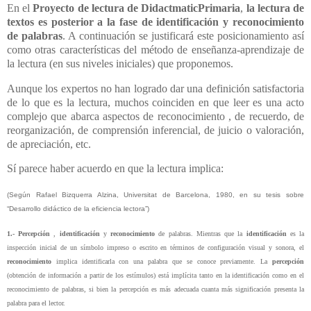
En el
Proyecto de lectura de DidactmaticPrimaria
,
la lectura de
textos es posterior a la fase de identificación y reconocimiento
de palabras
. A continuación se justificará este posicionamiento así
como otras características del método de enseñanza-aprendizaje de
la lectura (en sus niveles iniciales) que proponemos.
Aunque los expertos no han logrado dar una definición satisfactoria
de lo que es la lectura, muchos coinciden en que leer es una acto
complejo que abarca aspectos de reconocimiento , de recuerdo, de
reorganización, de comprensión inferencial, de juicio o valoración,
de apreciación, etc.
Sí parece haber acuerdo en que la lectura implica:
(Según Rafael Bizquerra Alzina, Universitat de Barcelona, 1980, en su tesis sobre
“Desarrollo didáctico de la eficiencia lectora”)
1.-
Percepción
,
identificación
y
reconocimiento
de palabras. Mientras que la
identificación
es la
inspección inicial de un símbolo impreso o escrito en términos de configuración visual y sonora, el
reconocimiento
implica identificarla con una palabra que se conoce previamente. La
percepción
(obtención de información a partir de los estímulos) está implícita tanto en la identificación como en el
reconocimiento de palabras, si bien la percepción es más adecuada cuanta más significación presenta la
palabra para el lector.