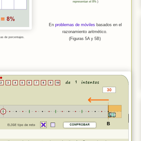
)
representan el 8%
En
problemas de móviles
basados en el
razonamiento aritmético.
mas
de porcentajes
.
(Figuras 5A y 5B)