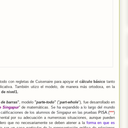
-todo con regletas de Cuisenaire para apoyar el
cálculo básico
tanto
plicativa. También utizo el modelo, de manera más ortodoxa, en la
 de nivel1.
de barras
"
, modelo
"
parte-todo
"
("
part-whole
"), fue desarrollado en
o Singapur
" de matemáticas.
Se ha expandido a lo largo del mundo
s calificaciones de los alumnos de Singapur en las pruebas
PISA
.
(
***
)
mental por su adecuación a numerosas situaciones, aunque pueden
idero que no necesariamente se deben atener a la
forma en que es
 ser un caso particular de la representación gráfica de relaciones