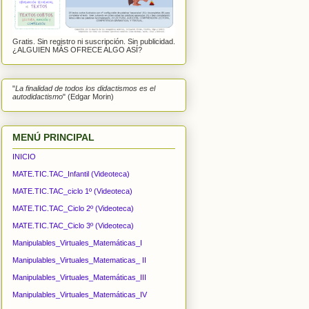
Gratis. Sin registro ni suscripción. Sin publicidad.
¿ALGUIEN MÁS OFRECE ALGO ASÍ?
"
La finalidad de todos los didactismos es el
autodidactismo
" (Edgar Morin)
MENÚ PRINCIPAL
INICIO
MATE.TIC.TAC_Infantil (Videoteca)
MATE.TIC.TAC_ciclo 1º (Videoteca)
MATE.TIC.TAC_Ciclo 2º (Videoteca)
MATE.TIC.TAC_Ciclo 3º (Videoteca)
Manipulables_Virtuales_Matemáticas_I
Manipulables_Virtuales_Matematicas_ II
Manipulables_Virtuales_Matemáticas_III
Manipulables_Virtuales_Matemáticas_IV