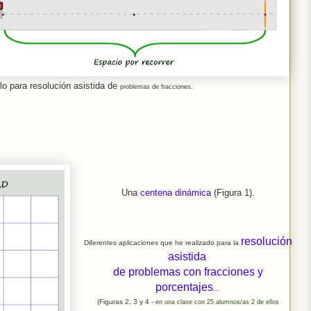
o para resolución asistida de
problemas
de fracciones.
Una
centena dinámica
(Figura 1).
resolución
Diferentes aplicaciones que he realizado para la
asistida
de problemas con fracciones y
porcentajes
...
(Figuras 2, 3 y 4 -
en una clase con 25 alumnos/as 2 de ellos