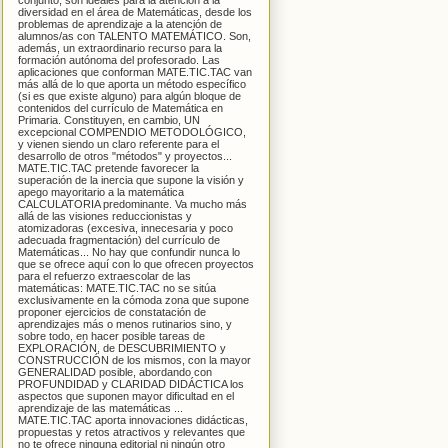
conjunto, son ideales para la atención a la
diversidad en el área de Matemáticas, desde los
problemas de aprendizaje a la atención de
alumnos/as con TALENTO MATEMÁTICO. Son,
además, un extraordinario recurso para la
formación autónoma del profesorado. Las
aplicaciones que conforman MATE.TIC.TAC van
más allá de lo que aporta un método específico
(si es que existe alguno) para algún bloque de
contenidos del currículo de Matemática en
Primaria. Constituyen, en cambio, UN
excepcional COMPENDIO METODOLÓGICO,
y vienen siendo un claro referente para el
desarrollo de otros "métodos" y proyectos...
MATE.TIC.TAC pretende favorecer la
superación de la inercia que supone la visión y
apego mayoritario a la matemática
CALCULATORIA predominante. Va mucho más
allá de las visiones reduccionistas y
atomizadoras (excesiva, innecesaria y poco
adecuada fragmentación) del currículo de
Matemáticas... No hay que confundir nunca lo
que se ofrece aquí con lo que ofrecen proyectos
para el refuerzo extraescolar de las
matemáticas: MATE.TIC.TAC no se sitúa
exclusivamente en la cómoda zona que supone
proponer ejercicios de constatación de
aprendizajes más o menos rutinarios sino, y
sobre todo, en hacer posible tareas de
EXPLORACIÓN, de DESCUBRIMIENTO y
CONSTRUCCIÓN de los mismos, con la mayor
GENERALIDAD posible, abordando con
PROFUNDIDAD y CLARIDAD DIDÁCTICA los
aspectos que suponen mayor dificultad en el
aprendizaje de las matemáticas ...
MATE.TIC.TAC aporta innovaciones didácticas,
propuestas y retos atractivos y relevantes que
no te ofrece ninguna editorial ni ningún otro