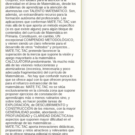
conjunto, son ideales para la atención a la
diversidad en el área de Matemáticas, desde los
problemas de aprendizaje a la atención de
alumnos/as con TALENTO MATEMÁTICO. Son,
además, un extraordinario recurso para la
formación autónoma del profesorado. Las
aplicaciones que conforman MATE.TIC.TAC van
más allá de lo que aporta un método específico
(si es que existe alguno) para algún bloque de
contenidos del currículo de Matemática en
Primaria. Constituyen, en cambio, UN
excepcional COMPENDIO METODOLÓGICO,
y vienen siendo un claro referente para el
desarrollo de otros "métodos" y proyectos...
MATE.TIC.TAC pretende favorecer la
superación de la inercia que supone la visión y
apego mayoritario a la matemática
CALCULATORIA predominante. Va mucho más
allá de las visiones reduccionistas y
atomizadoras (excesiva, innecesaria y poco
adecuada fragmentación) del currículo de
Matemáticas... No hay que confundir nunca lo
que se ofrece aquí con lo que ofrecen proyectos
para el refuerzo extraescolar de las
matemáticas: MATE.TIC.TAC no se sitúa
exclusivamente en la cómoda zona que supone
proponer ejercicios de constatación de
aprendizajes más o menos rutinarios sino, y
sobre todo, en hacer posible tareas de
EXPLORACIÓN, de DESCUBRIMIENTO y
CONSTRUCCIÓN de los mismos, con la mayor
GENERALIDAD posible, abordando con
PROFUNDIDAD y CLARIDAD DIDÁCTICA los
aspectos que suponen mayor dificultad en el
aprendizaje de las matemáticas ...
MATE.TIC.TAC aporta innovaciones didácticas,
propuestas y retos atractivos y relevantes que
no te ofrece ninguna editorial ni ningún otro