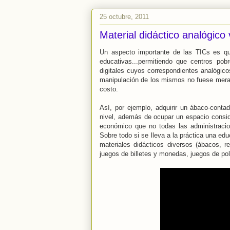
25 octubre, 2011
Material didáctico analógico v
Un aspecto importante de las TICs es qu
educativas...permitiendo que centros po
digitales cuyos correspondientes analógico
manipulación de los mismos no fuese meram
costo.
Así, por ejemplo, adquirir un ábaco-cont
nivel, además de ocupar un espacio consid
económico que no todas las administracion
Sobre todo si se lleva a la práctica una e
materiales didácticos diversos (ábacos, re
juegos de billetes y monedas, juegos de polí