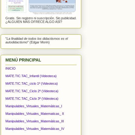
Gratis. Sin registro ni suscripción. Sin publicidad.
¿ALGUIEN MÁS OFRECE ALGO ASÍ?
"
La finalidad de todos los didactismos es el
autodidactismo
" (Edgar Morin)
MENÚ PRINCIPAL
INICIO
MATE.TIC.TAC_Infantil (Videoteca)
MATE.TIC.TAC_ciclo 1º (Videoteca)
MATE.TIC.TAC_Ciclo 2º (Videoteca)
MATE.TIC.TAC_Ciclo 3º (Videoteca)
Manipulables_Virtuales_Matemáticas_I
Manipulables_Virtuales_Matematicas_ II
Manipulables_Virtuales_Matemáticas_III
Manipulables_Virtuales_Matemáticas_IV