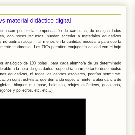
s material didáctico digital
e hacen posible la compensación de carencias, de desigualdades
bres, con pocos recursos, puedan acceder a materiales educativos
s no podrían adquirir, al menos en la cantidad necesaria para que la
ente testimonial. Las TICs permiten conjugar la calidad con el bajo
ador analógico de 100 bolas para cada alumno/a de un determinado
erable a la hora de guardarlos, supondría un importante desembolso
es educativas, ni todos los centros escolares, podrían permitirse.
ducación constructivista, que demanda especialmente la abundancia de
gletas, bloques multibase, balanzas, relojes didácticos, geoplanos,
gonos y poliedros, etc, etc...)