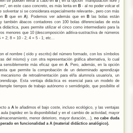
én se pueden llevar a cabo en
B
( en la opción "manipulación libre")
cero", en este caso concreto, es más lenta en
B
- al no poder volcar el
de solventar si se considerara especialmente relevante-, pero con más
 en
B
que en
A
). Podemos ver además que en
B
las bolas están
hay también ábacos contadores con 100 bolas diferenciadas de esta
 didáctica, pues permite utilizar el cinco como intermediario para la
ros menores que 10 (descomposición aditiva-sustractiva de números
+ 2; 8 = 10 - 2; 4 = 5 - 1; etc...
on el nombre ( oído y escrito) del número formado, con los símbolos
ras del mismo) y con otra representación gráfica alternativa, lo cual
ra sensiblemente más eficaz que en
A
. Pero, además, en la opción
uesta que permite la comprobación de un determinado aprendizaje
un mecanismo de retroalimentación para el/la alumno/a usuario/a, un
rendizaje. Esta ventaja didáctica es esencial para un modelo de
emple tiempos de trabajo autónomo o semidirigido, que posibilite el
ecto a
A
le añadimos el bajo coste, incluso ecológico, y las ventajas
 aula (rapidez en la disponibilidad y en el cambio de actividad, mayor
 almacenamiento, menor deterioro, mayor duración,...),
no cabe duda
uperado en funcionalidad a A (material didáctico analógico).