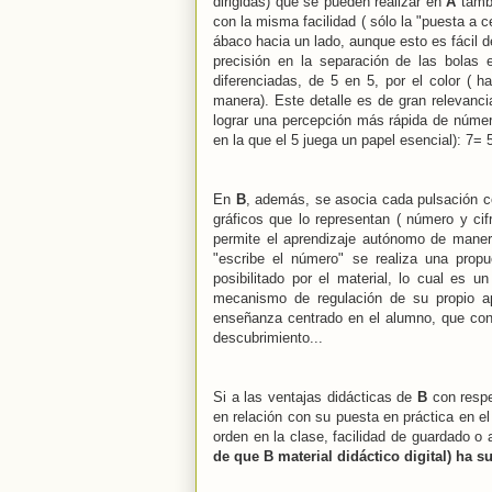
dirigidas) que se pueden realizar en
A
tambi
con la misma facilidad ( sólo la "puesta a 
ábaco hacia un lado, aunque esto es fácil 
precisión en la separación de las bolas
diferenciadas, de 5 en 5, por el color ( 
manera). Este detalle es de gran relevancia
lograr una percepción más rápida de núme
en la que el 5 juega un papel esencial): 7= 5 
En
B
, además, se asocia cada pulsación c
gráficos que lo representan ( número y cif
permite el aprendizaje autónomo de mane
"escribe el número" se realiza una prop
posibilitado por el material, lo cual es 
mecanismo de regulación de su propio ap
enseñanza centrado en el alumno, que cont
descubrimiento...
Si a las ventajas didácticas de
B
con resp
en relación con su puesta en práctica en el
orden en la clase, facilidad de guardado o
de que B material didáctico digital) ha s