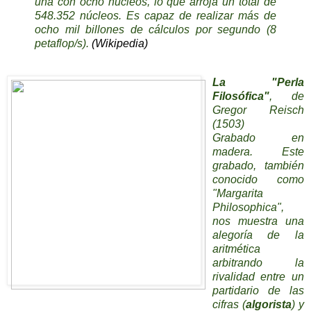
una con ocho núcleos, lo que arroja un total de
548.352 núcleos. Es capaz de realizar más de
ocho mil billones de cálculos por segundo (8
petaflop/s).
(Wikipedia)
La "Perla
Filosófica"
, de
Gregor Reisch
(1503)
Grabado en
madera. Este
grabado, también
conocido como
"Margarita
Philosophica",
nos muestra una
alegoría de la
aritmética
arbitrando la
rivalidad entre un
partidario de las
cifras (
algorista
) y