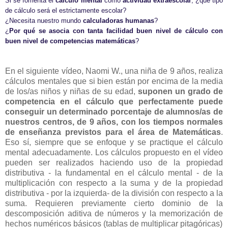
Si se fomenta el
cálculo mental
como
actividad extraescolar
, ¿qué tipo
de cálculo será el estrictamente escolar?
¿Necesita nuestro mundo
calculadoras humanas
?
¿
Por qué se asocia con tanta facilidad buen nivel de cálculo con
buen nivel de competencias matemáticas
?
En el siguiente vídeo, Naomi W., una niña de 9 años, realiza
cálculos mentales que si bien están por encima de la media
de los/as niños y niñas de su edad,
suponen un grado de
competencia en el cálculo que perfectamente puede
conseguir un determinado porcentaje de alumnos/as de
nuestros centros, de 9 años, con los tiempos normales
de enseñanza previstos para el área de Matemáticas
.
Eso sí, siempre que se enfoque y se practique el cálculo
mental adecuadamente. Los cálculos propuesto en el vídeo
pueden ser realizados haciendo uso de la propiedad
distributiva - la fundamental en el cálculo mental - de la
multiplicación con respecto a la suma y de la propiedad
distributiva - por la izquierda- de la división con respecto a la
suma. Requieren previamente cierto dominio de la
descomposición aditiva de números y la memorización de
hechos numéricos básicos (tablas de multiplicar pitagóricas)