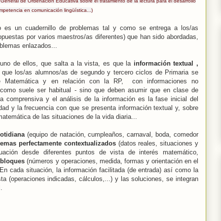
 General de Ordenación Educativa sobre el tratamiento de la lectura para el desarrollo
mpetencia en comunicación lingüística...)
 es un cuadernillo de problemas tal y como se entrega a los/as
opuestas por varios maestros/as diferentes) que han sido abordadas,
blemas enlazados...
no de ellos, que salta a la vista, es que la
información textual ,
que los/as alumnos/as de segundo y tercero ciclos de Primaria se
de Matemática y en relación con la RP, con informaciones no
como suele ser habitual - sino que deben asumir que en clase de
 comprensiva y el análisis de la información es la fase inicial del
idad y la frecuencia con que se presenta información textual y, sobre
matemática de las situaciones de la vida diaria...
cotidiana
(equipo de natación, cumpleaños, carnaval, boda, comedor
lemas perfectamente contextualizados
(datos reales, situaciones y
ituación desde diferentes puntos de vista de interés matemático,
 bloques
(números y operaciones, medida, formas y orientación en el
 En cada situación, la información facilitada (de entrada) así como la
ta (operaciones indicadas, cálculos,...) y las soluciones, se integran
.