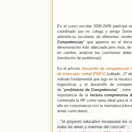
En el curso escolar 2008-2009 participé e
coordinado por mi colega y amigo Domi
aritméticos escolares de diferentes nivel
Competencias
" que aparece en el docum
denominación más adecuada pero ésta, de 
en cambio, analizar las cuestiones did
(resolución de problemas).
En el artículo
Desarrollo de competencias l
de enunciado verbal (PAEV)
(sábado, 27 de 
método fundamental que sigo en la resoluc
lingüísticas y el desarrollo de compe
de
"
problemas de Competencias
"
, entre
importancia de la
lectura comprensiva d
contempla la RP como tarea ideal para el d
ello en consonancia con la normativa educa
áreas curriculares...
..."el proyecto educativo incorporará los
c
todas las áreas y materias del currículo
" ...