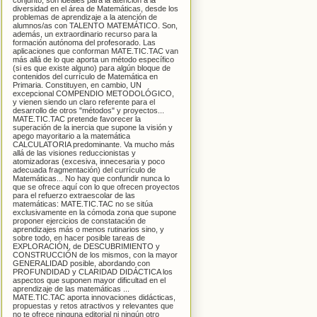
conjunto, son ideales para la atención a la
diversidad en el área de Matemáticas, desde los
problemas de aprendizaje a la atención de
alumnos/as con TALENTO MATEMÁTICO. Son,
además, un extraordinario recurso para la
formación autónoma del profesorado. Las
aplicaciones que conforman MATE.TIC.TAC van
más allá de lo que aporta un método específico
(si es que existe alguno) para algún bloque de
contenidos del currículo de Matemática en
Primaria. Constituyen, en cambio, UN
excepcional COMPENDIO METODOLÓGICO,
y vienen siendo un claro referente para el
desarrollo de otros "métodos" y proyectos...
MATE.TIC.TAC pretende favorecer la
superación de la inercia que supone la visión y
apego mayoritario a la matemática
CALCULATORIA predominante. Va mucho más
allá de las visiones reduccionistas y
atomizadoras (excesiva, innecesaria y poco
adecuada fragmentación) del currículo de
Matemáticas... No hay que confundir nunca lo
que se ofrece aquí con lo que ofrecen proyectos
para el refuerzo extraescolar de las
matemáticas: MATE.TIC.TAC no se sitúa
exclusivamente en la cómoda zona que supone
proponer ejercicios de constatación de
aprendizajes más o menos rutinarios sino, y
sobre todo, en hacer posible tareas de
EXPLORACIÓN, de DESCUBRIMIENTO y
CONSTRUCCIÓN de los mismos, con la mayor
GENERALIDAD posible, abordando con
PROFUNDIDAD y CLARIDAD DIDÁCTICA los
aspectos que suponen mayor dificultad en el
aprendizaje de las matemáticas ...
MATE.TIC.TAC aporta innovaciones didácticas,
propuestas y retos atractivos y relevantes que
no te ofrece ninguna editorial ni ningún otro