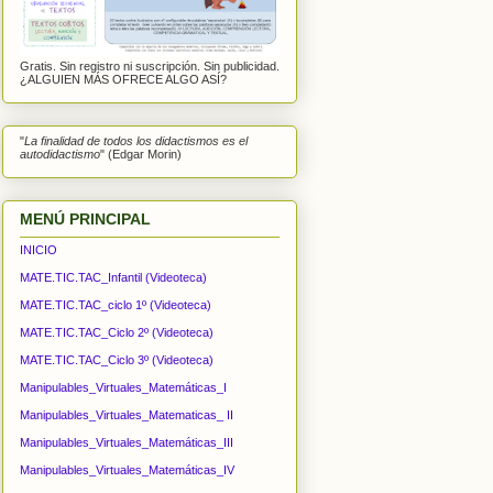
Gratis. Sin registro ni suscripción. Sin publicidad.
¿ALGUIEN MÁS OFRECE ALGO ASÍ?
"
La finalidad de todos los didactismos es el
autodidactismo
" (Edgar Morin)
MENÚ PRINCIPAL
INICIO
MATE.TIC.TAC_Infantil (Videoteca)
MATE.TIC.TAC_ciclo 1º (Videoteca)
MATE.TIC.TAC_Ciclo 2º (Videoteca)
MATE.TIC.TAC_Ciclo 3º (Videoteca)
Manipulables_Virtuales_Matemáticas_I
Manipulables_Virtuales_Matematicas_ II
Manipulables_Virtuales_Matemáticas_III
Manipulables_Virtuales_Matemáticas_IV