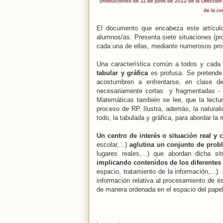
(Instrucciones de 11 de junio de 2012 de la Dirección
de la co
El documento que encabeza este artículo
alumnos/as. Presenta siete situaciones (pr
cada una de ellas, mediante numerosos pro
Una característica común a todos y cada u
tabular y gráfica
es profusa. Se pretende 
acostumbren a enfrentarse, en clase 
necesariamente cortas y fragmentadas - 
Matemáticas también se lee, que la lectura
proceso de RP. Ilustra, además, la natural
todo, la tabulada y gráfica, para abordar la 
Un centro de interés o situación real y 
escolar,...)
aglutina un conjunto de
prob
lugares reales,...) que abordan dicha s
implicando contenidos de los diferentes
espacio, tratamiento de la información,...).
información relativa al procesamiento de és
de manera ordenada en el espacio del papel