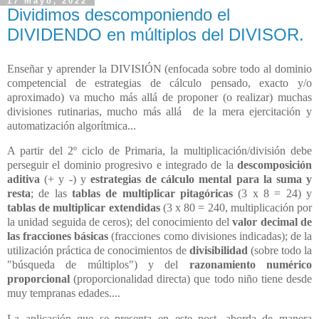
17 mayo, 2022
Dividimos descomponiendo el
DIVIDENDO en múltiplos del DIVISOR.
Enseñar y aprender la DIVISIÓN (enfocada sobre todo al dominio
competencial de estrategias de cálculo pensado, exacto y/o
aproximado) va mucho más allá de proponer (o realizar) muchas
divisiones rutinarias, mucho más allá de la mera ejercitación y
automatización algorítmica...
A partir del 2º ciclo de Primaria, la multiplicación/división debe
perseguir el dominio progresivo e integrado de la
descomposición
aditiva
(+ y -) y
estrategias de cálculo mental para la suma y
resta
;
de las
tablas de multiplicar pitagóricas
(3 x 8 = 24) y
tablas de multiplicar extendidas
(3 x 80 = 240, multiplicación
por
la unidad seguida de ceros); del conocimiento del
valor decimal de
las fracciones básicas
(fracciones como divisiones indicadas); de la
utilización práctica de conocimientos de
divisibilidad
(sobre todo la
"búsqueda de múltiplos") y del
razonamiento numérico
proporcional
(proporcionalidad directa) que todo niño tiene desde
muy tempranas edades....
La aplicación que se presenta en este post, aborda de manera