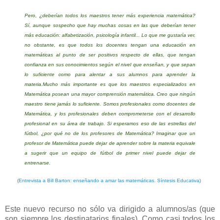
Pero, ¿deberían todos los maestros tener más experiencia matemática?
Sí, aunque sospecho que hay muchas cosas en las que deberían tener
más educación: alfabetización, psicología infantil... Lo que me gustaría ver,
no obstante, es que todos los docentes tengan una educación en
matemáticas al punto de ser positivos respecto de ellas, que tengan
confianza en sus conocimientos según el nivel que enseñan, y que sepan
lo suficiente como para alentar a sus alumnos para aprender la
materia.
Mucho más importante es que los maestros especializados en
Matemática posean una mayor comprensión matemática. Creo que ningún
maestro tiene jamás lo suficiente. Somos profesionales como docentes de
Matemática, y los profesionales deben comprometerse con el desarrollo
profesional en su área de trabajo. Si esperamos eso de las estrellas del
fútbol, ¿por qué no de los profesores de Matemática? Imaginar que un
profesor de Matemática puede dejar de aprender sobre la materia equivale
a sugerir que un equipo de fútbol de primer nivel puede dejar de
entrenarse.
(
Entrevista a Bill Barton: enseñando a amar las matemáticas. Síntesis Educativa
)
Este nuevo recurso no sólo va dirigido a alumnos/as (que
son siempre los destinatarios finales). Como casi todos los