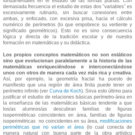
fundamentales en el estudio de las formas planas. Con
demasiada frecuencia el estudio de estas dos "variables" es
excesivamente rutinario, sin buscar conexiones entre
ambas, y enfocado, con excesiva prisa, hacia el cálculo
numérico de perímetros (lo que empobrece su vertiente y
significado geométricos). Esto no es sino consecuencia
lógica y directa de la tradición escolar y de nuestra
formación en matemáticas y su didáctica.
Los propios conceptos matemáticos no son estáticos
sino que evolucionan paralelamente a la historia de las
matemáticas enriqueciéndose e interconectándose
unos con otros de manera cada vez más rica y creativa
.
Así, por ejemplo, la geometría fractal ha puesto de
manifiesto que una región de área finita puede tener un
perímetro infinito (ver
Curva de Koch
). Sirva esto último para
justificar el estudio de relaciones básicas perímetro-área en
la enseñanza de las matemáticas básicas tendente a que
los/as alumnos/as descubran familias de figuras
isoperimétricas coincidentes en área,
familias de figuras
isoperimétricas no coincidentes en su área,
modificaciones
perimétricas que no varían el área
(lo cual conecta de
manera natural con buena parte de la obra artístico