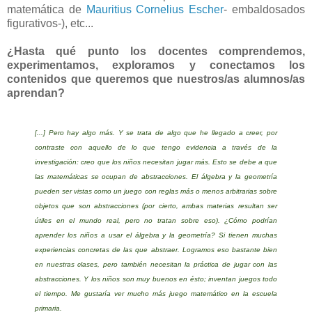
matemática de
Mauritius Cornelius Escher
- embaldosados
figurativos-), etc...
¿Hasta qué punto los docentes comprendemos,
experimentamos, exploramos y conectamos los
contenidos que queremos que nuestros/as alumnos/as
aprendan?
[...] Pero hay algo más. Y se trata de algo que he llegado a creer, por
contraste con aquello de lo que tengo evidencia a través de la
investigación: creo que los niños necesitan jugar más. Esto se debe a que
las matemáticas se ocupan de abstracciones. El álgebra y la geometría
pueden ser vistas como un juego con reglas más o menos arbitrarias sobre
objetos que son abstracciones (por cierto, ambas materias resultan ser
útiles en el mundo real,
pero no tratan sobre eso
). ¿Cómo podrían
aprender los niños a usar el álgebra y la geometría? Si tienen muchas
experiencias concretas de las que abstraer. Logramos eso bastante bien
en nuestras clases, pero también necesitan la práctica de
jugar con las
abstracciones
. Y los niños son muy buenos en ésto; inventan juegos todo
el tiempo. Me gustaría ver mucho más juego matemático en la escuela
primaria.