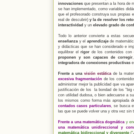
innovaciones
que presentan a la hora de m
se han implementado, como variables didá
que el profesorado construya sus propias e
real de descubrir)
y la de resolver los ret
interactividad
y un
elevado grado de con
Todo lo anterior convierte a estas secu
enseñanza
y el
aprendizaje
de matemática
y didácticas que se han considerado e i
equilibrar el
rigor
de los contenidos con
proponen y son capaces de corregir
integradora de conexiones productivas
e
Frente a una
visión estática
de la matem
excesiva fragmentación
de los contenidos
administrar mejor la publicidad que va apa
justificación de los la bondad de los "big
con utilidad dudosa, o bien adecuarse a su
los mismos como forma más apropiada de
contados casos particulares
, se busca 
las que se puede volver una y otra vez sin 
Frente a una matemática dogmática
y en
una matemática unidireccional y conv
matemática bidireccional y divergente
("