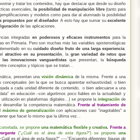
ostrar y tratar los contenidos, hay que destacar que desde su diseño
cticas esenciales,
la posibilidad de manipulación libre
(tanto para
jemplificaciones y modelos como para dar al alumnado la posibilidad
os propuestos por el diseñador
. A esto hay que sumar su
excelente
figuración
de las aplicaciones.
encias integradas
en poderosos y eficaces instrumentos
para la
s en Primaria. Pero son muchas más las variables epistemológicas
mplementado en su
cuidado diseño fruto de una larga experiencia
:
 el
atractivo en su presentación
, la
gran
variedad de retos
que
,
las innovaciones vanguardistas
que presentan, la
búsqueda
ntre conceptos y tópicos que se tratan…
ática, presentan una
visión dinámica
de la misma. Frente a una
 conceptuales (en la que se busca aparentar exhaustividad, o bien
rejada a cada unidad diferente de contenido, o bien adecuarse a una
 data" en educación –con algoritmos poco fiables en la actualidad- y
 utilización en plataformas digitales…) se propone la
integración
de
 desarrollar la competencia matemática.
Frente al tratamiento de
el
máximo de generalización
con aplicaciones casi "inagotables" a
tener que hacer lo mismo que la última vez...
corsetada, se propone
una matemática flexible y creativa
.
Frente a
ergente
("
¿Cuál es el área de esta figura?"
)
se propone
una
¿Cuál es el área de esta figura?" -----"Encuentra diferentes figuras de