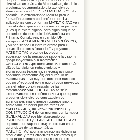
conjunto, son ideales para la atención a la
diversidad en el área de Matemáticas, desde los
problemas de aprendizaje a la atención de
alumnos/as con TALENTO MATEMÁTICO. Son,
además, un extraordinario recurso para la
formación autónoma del profesorado. Las
aplicaciones que conforman MATE.TIC.TAC van
más allá de lo que aporta un método específico
(si es que existe alguno) para algún bloque de
contenidos del currículo de Matemática en
Primaria. Constituyen, en cambio, UN
excepcional COMPENDIO METODOLÓGICO,
y vienen siendo un claro referente para el
desarrollo de otros "métodos" y proyectos...
MATE.TIC.TAC pretende favorecer la
superación de la inercia que supone la visión y
apego mayoritario a la matemática
CALCULATORIA predominante. Va mucho más
allá de las visiones reduccionistas y
atomizadoras (excesiva, innecesaria y poco
adecuada fragmentación) del currículo de
Matemáticas... No hay que confundir nunca lo
que se ofrece aquí con lo que ofrecen proyectos
para el refuerzo extraescolar de las
matemáticas: MATE.TIC.TAC no se sitúa
exclusivamente en la cómoda zona que supone
proponer ejercicios de constatación de
aprendizajes más o menos rutinarios sino, y
sobre todo, en hacer posible tareas de
EXPLORACIÓN, de DESCUBRIMIENTO y
CONSTRUCCIÓN de los mismos, con la mayor
GENERALIDAD posible, abordando con
PROFUNDIDAD y CLARIDAD DIDÁCTICA los
aspectos que suponen mayor dificultad en el
aprendizaje de las matemáticas ...
MATE.TIC.TAC aporta innovaciones didácticas,
propuestas y retos atractivos y relevantes que
no te ofrece ninguna editorial ni ningún otro