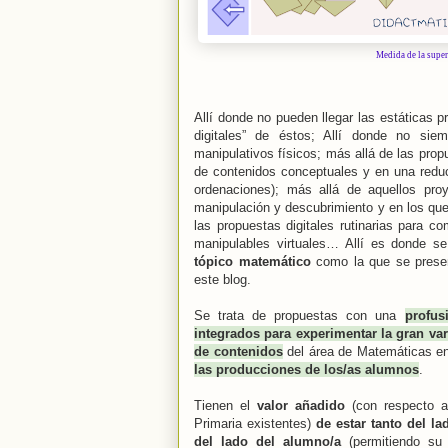
Medida de la super
Allí donde no pueden llegar las estáticas pr
digitales” de éstos; Allí donde no sie
manipulativos físicos; más allá de las pro
de contenidos conceptuales y en una reduc
ordenaciones); más allá de aquellos proy
manipulación y descubrimiento y en los qu
las propuestas digitales rutinarias para c
manipulables virtuales… Allí es donde s
tópico matemático
como la que se presen
este blog.
Se trata de propuestas con una
profus
integrados
para experimentar la gran v
de contenidos
del área de Matemáticas e
las producciones de los/as alumnos
.
Tienen el
valor añadido
(con respecto a
Primaria existentes)
de estar tanto del l
del lado del alumno/a
(permitiendo su 