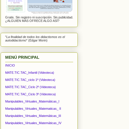
Gratis. Sin registro ni suscripción. Sin publicidad.
¿ALGUIEN MÁS OFRECE ALGO ASÍ?
"
La finalidad de todos los didactismos es el
autodidactismo
" (Edgar Morin)
MENÚ PRINCIPAL
INICIO
MATE.TIC.TAC_Infantil (Videoteca)
MATE.TIC.TAC_ciclo 1º (Videoteca)
MATE.TIC.TAC_Ciclo 2º (Videoteca)
MATE.TIC.TAC_Ciclo 3º (Videoteca)
Manipulables_Virtuales_Matemáticas_I
Manipulables_Virtuales_Matematicas_ II
Manipulables_Virtuales_Matemáticas_III
Manipulables_Virtuales_Matemáticas_IV