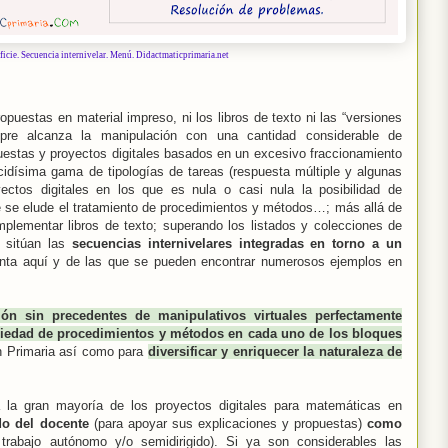
ficie. Secuencia internivelar. Menú. Didactmaticprimaria.net
opuestas en material impreso, ni los libros de texto ni las “versiones
mpre alcanza la manipulación con una cantidad considerable de
puestas y proyectos digitales basados en un excesivo fraccionamiento
idísima gama de tipologías de tareas (respuesta múltiple y algunas
ectos digitales en los que es nula o casi nula la posibilidad de
e se elude el tratamiento de procedimientos y métodos…; más allá de
omplementar libros de texto; superando los listados y colecciones de
e sitúan las
secuencias internivelares integradas en torno a un
ta aquí y de las que se pueden encontrar numerosos ejemplos en
ión sin precedentes de manipulativos virtuales perfectamente
ariedad de procedimientos y métodos en cada uno de los bloques
n Primaria así como para
diversificar y enriquecer la naturaleza de
 la gran mayoría de los proyectos digitales para matemáticas en
ado del docente
(para apoyar sus explicaciones y propuestas)
como
trabajo autónomo y/o semidirigido). Si ya son considerables las