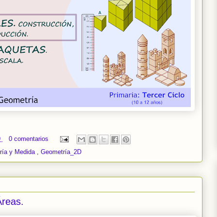
9
0 comentarios
ría y Medida
,
Geometría_2D
Áreas.