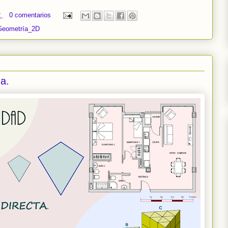
2
0 comentarios
Geometría_2D
a.