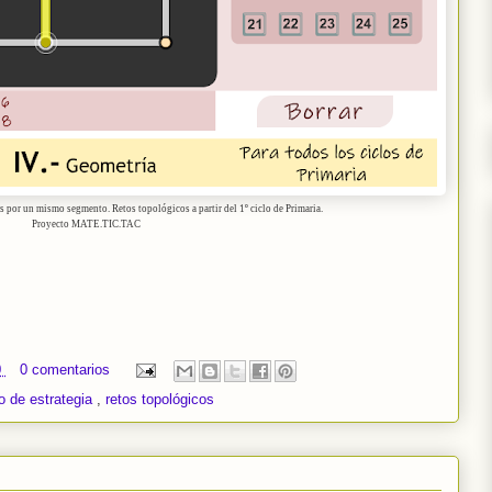
s por un mismo segmento. Retos topológicos a partir del 1º ciclo de Primaria.
Proyecto MATE.TIC.TAC
0
0 comentarios
o de estrategia
,
retos topológicos