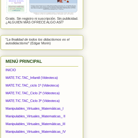
Gratis. Sin registro ni suscripción. Sin publicidad.
¿ALGUIEN MÁS OFRECE ALGO ASÍ?
"
La finalidad de todos los didactismos es el
autodidactismo
" (Edgar Morin)
MENÚ PRINCIPAL
INICIO
MATE.TIC.TAC_Infantil (Videoteca)
MATE.TIC.TAC_ciclo 1º (Videoteca)
MATE.TIC.TAC_Ciclo 2º (Videoteca)
MATE.TIC.TAC_Ciclo 3º (Videoteca)
Manipulables_Virtuales_Matemáticas_I
Manipulables_Virtuales_Matematicas_ II
Manipulables_Virtuales_Matemáticas_III
Manipulables_Virtuales_Matemáticas_IV