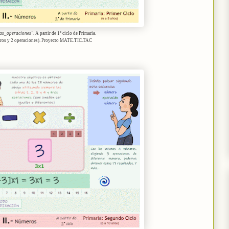
as_operaciones"
. A partir de 1º ciclo de Primaria.
ros y 2 operaciones). Proyecto MATE.TIC.TAC