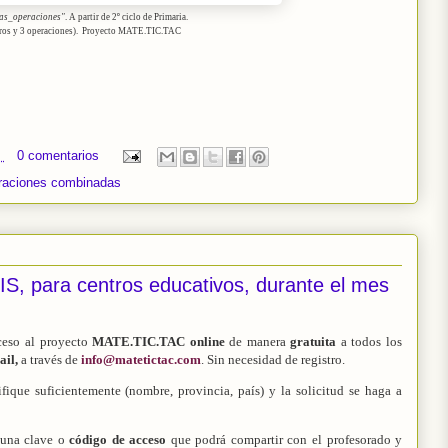
as_operaciones"
. A partir de 2º ciclo de Primaria.
os y 3 operaciones).
Proyecto MATE.TIC.TAC
2
0 comentarios
raciones combinadas
, para centros educativos, durante el mes
eso al proyecto
MATE.TIC.TAC online
de manera
gratuita
a todos los
ail,
a través de
info@matetictac.com
. Sin necesidad de registro.
fique suficientemente (nombre, provincia, país) y la solicitud se haga a
una clave o
código de acceso
que podrá compartir con el profesorado y