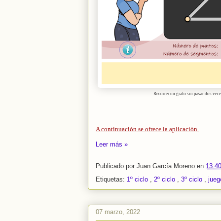
Recorrer un grafo sin pasar dos vece
A continuación se ofrece la aplicación.
Leer más »
Publicado por
Juan García Moreno
en
13:4
Etiquetas:
1º ciclo
,
2º ciclo
,
3º ciclo
,
jueg
07 marzo, 2022