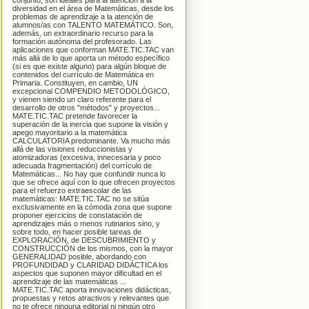
conjunto, son ideales para la atención a la
diversidad en el área de Matemáticas, desde los
problemas de aprendizaje a la atención de
alumnos/as con TALENTO MATEMÁTICO. Son,
además, un extraordinario recurso para la
formación autónoma del profesorado. Las
aplicaciones que conforman MATE.TIC.TAC van
más allá de lo que aporta un método específico
(si es que existe alguno) para algún bloque de
contenidos del currículo de Matemática en
Primaria. Constituyen, en cambio, UN
excepcional COMPENDIO METODOLÓGICO,
y vienen siendo un claro referente para el
desarrollo de otros "métodos" y proyectos...
MATE.TIC.TAC pretende favorecer la
superación de la inercia que supone la visión y
apego mayoritario a la matemática
CALCULATORIA predominante. Va mucho más
allá de las visiones reduccionistas y
atomizadoras (excesiva, innecesaria y poco
adecuada fragmentación) del currículo de
Matemáticas... No hay que confundir nunca lo
que se ofrece aquí con lo que ofrecen proyectos
para el refuerzo extraescolar de las
matemáticas: MATE.TIC.TAC no se sitúa
exclusivamente en la cómoda zona que supone
proponer ejercicios de constatación de
aprendizajes más o menos rutinarios sino, y
sobre todo, en hacer posible tareas de
EXPLORACIÓN, de DESCUBRIMIENTO y
CONSTRUCCIÓN de los mismos, con la mayor
GENERALIDAD posible, abordando con
PROFUNDIDAD y CLARIDAD DIDÁCTICA los
aspectos que suponen mayor dificultad en el
aprendizaje de las matemáticas ...
MATE.TIC.TAC aporta innovaciones didácticas,
propuestas y retos atractivos y relevantes que
no te ofrece ninguna editorial ni ningún otro