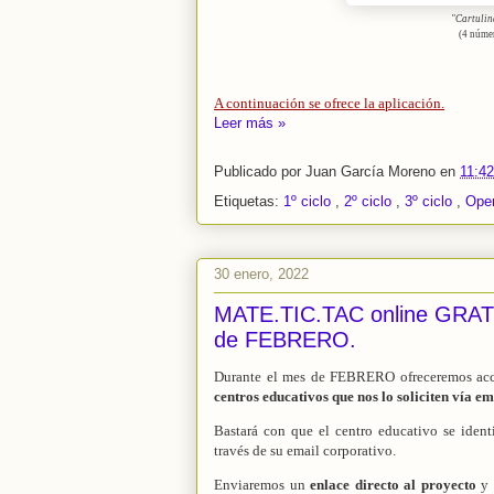
"Cartulin
(4 númer
A continuación se ofrece la aplicación.
Leer más »
Publicado por
Juan García Moreno
en
11:4
Etiquetas:
1º ciclo
,
2º ciclo
,
3º ciclo
,
Ope
30 enero, 2022
MATE.TIC.TAC online GRATIS
de FEBRERO.
Durante el mes de FEBRERO ofreceremos acc
centros
educativos que nos lo soliciten vía em
Bastará con que el centro educativo se identi
través de su email corporativo.
Enviaremos un
enlace directo al proyecto
y 