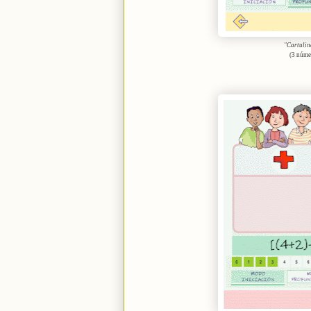
"Cartulin
(3 núme