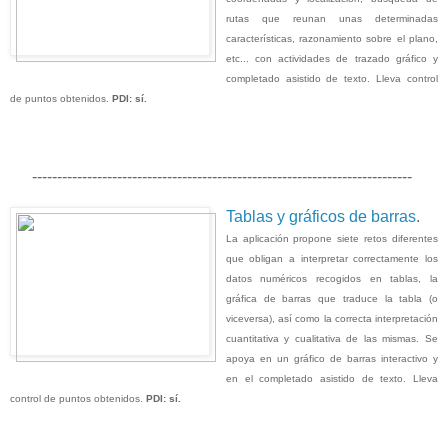
rutas que reunan unas determinadas
características, razonamiento sobre el plano,
etc... con actividades de trazado gráfico y
completado asistido de texto. Lleva control
de puntos obtenidos.
PDI: sí.
----------------------------------------------------------------------------
Tablas y gráficos de barras
.
La aplicación propone siete retos diferentes
que obligan a interpretar correctamente los
datos numéricos recogidos en tablas, la
gráfica de barras que traduce la tabla (o
viceversa), así como la correcta interpretación
cuantitativa y cualitativa de las mismas. Se
apoya en un gráfico de barras interactivo y
en el completado asistido de texto. Lleva
control de puntos obtenidos.
PDI: sí.