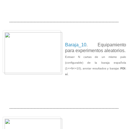
----------------------------------------------------------------------------
Baraja_10
. Equipamiento
para experimentos aleatorios.
Extraer N cartas de un mismo palo
(configurable) de la baraja española
(1<=N<=10), anotar resultados y barajar.
PDI:
sí.
----------------------------------------------------------------------------