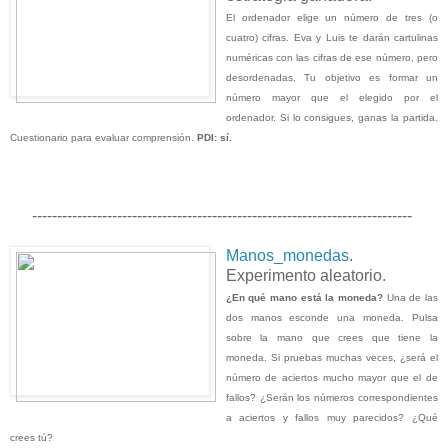
El ordenador elige un número de tres (o
cuatro) cifras. Eva y Luis te darán cartulinas
numéricas con las cifras de ese número, pero
desordenadas. Tu objetivo es formar un
número mayor que el elegido por el
ordenador. Si lo consigues, ganas la partida.
Cuestionario para evaluar comprensión.
PDI: sí.
----------------------------------------------------------------------------
Manos_monedas
.
Experimento aleatorio.
¿En qué mano está la moneda?
Una de las
dos manos esconde una moneda. Pulsa
sobre la mano que crees que tiene la
moneda. Si pruebas muchas veces, ¿será el
número de aciertos mucho mayor que el de
fallos? ¿Serán los números correspondientes
a aciertos y fallos muy parecidos? ¿Qué
crees tú?