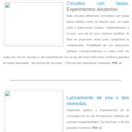
Circuitos con bolas
.
Experimentos aleatorios.
Seis circuitos diferentes recorridos por bolas
(tanto tiempo como se desee) que, en cada
nodo o bifurcación, toman, indistintamente y
al azar, uno de los dos caminos posibles. Al
final se proponen retos para comprobar la
comprensión. Posibilidad de ver soluciones
teóricas correspondientes a cada nodo de
cada uno de los circuitos y de experimentar con la ley del azar (sólo para números grandes
de bolas lanzadas) , las rachas de sucesos,...Frecuencias absolutas y relativas.
PDI: sí.
----------------------------------------------------------------------------
Lanzamiento de una o dos
monedas
.
Ilustración gráfica y experimental de la
convergencia de las frecuencias relativas de
sucesos equiprobables. Ley del Azar, o de los
grandes números.
PDI: sí.