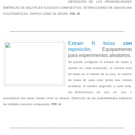
OBTENCIÓN DE LAS PROBABILIDADES
EMPÍRICAS DE MÚLTIPLES SUCESOS COMPUESTOS. EXTRACCIONES DE UNA EN UNA
O AUTOMÁTICAS, TANTAS COMO SE DESEE.
PDI: SÍ.
----------------------------------------------------------------------------
Extraer N bolas
con
reposición.
Equipamiento
para experimentos aleatorios.
Se puede configurar el número de bolas a
extraer en cada extracción, el número total
de bolas en el interior de la urna, el número
de bolas de cada color (entre tres colores
posibles), el número asignado a cada bola,
etc...Extracciones de una en una o
automáticas (sin parar, tantas como se desee). Obtención de las probabilidades empíricas
de múltiples sucesos compuestos.
PDI: sí.
----------------------------------------------------------------------------