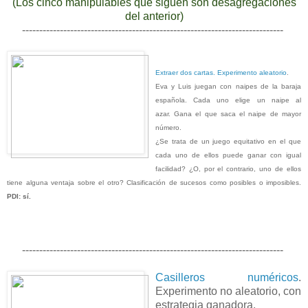
(Los cinco manipulables que siguen son desagregaciones
del anterior)
----------------------------------------------------------------------------
Extraer dos cartas. Experimento aleatorio
.
Eva y Luis juegan con naipes de la baraja
española. Cada uno elige un naipe al
azar. Gana el que saca el naipe de mayor
número.
¿Se trata de un juego equitativo en el que
cada uno de ellos puede ganar con igual
facilidad? ¿O, por el contrario, uno de ellos
tiene alguna ventaja sobre el otro? Clasificación de sucesos como posibles o imposibles.
PDI: sí.
----------------------------------------------------------------------------
Casilleros numéricos
.
Experimento no aleatorio, con
estrategia ganadora.