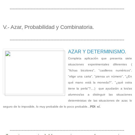
----------------------------------------------------------------------------
V.- Azar, Probabilidad y Combinatoria.
----------------------------------------------------------------------------
AZAR Y DETERMINISMO
.
Completa aplicación que presenta siete
situaciones experimentales diferentes (
"fichas bicolores", "casilleros numéricos",
"elige una carta", "piensa un número", "¿En
qué mano está la moneda?", "¿qué ostra
tiene la perla"?,...) que ayudarán a los/as
alumnos/as a distinguir las situaciones
deterministas de las situaciones de azar, lo
seguro de lo imposible, lo muy probable de lo poco probable...
PDI: sí.
----------------------------------------------------------------------------