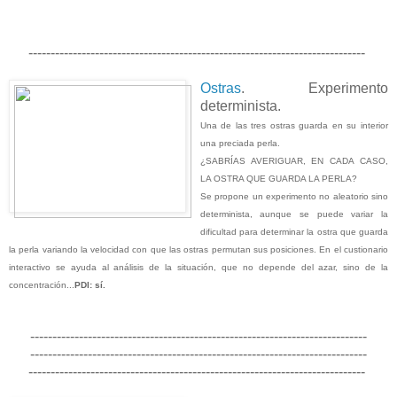
----------------------------------------------------------------------------
Ostras
. Experimento
determinista.
Una de las tres ostras guarda en su interior
una preciada perla.
¿SABRÍAS AVERIGUAR, EN CADA CASO,
LA OSTRA QUE GUARDA LA PERLA?
Se propone un experimento no aleatorio sino
determinista, aunque se puede variar la
dificultad para determinar la ostra que guarda
la perla variando la velocidad con que las ostras permutan sus posiciones. En el custionario
interactivo se ayuda al análisis de la situación, que no depende del azar, sino de la
concentración...
PDI: sí.
----------------------------------------------------------------------------
----------------------------------------------------------------------------
----------------------------------------------------------------------------