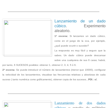
----------------------------------------------------------------------------
Lanzamiento de un dado
cúbico
. Experimento
aleatorio.
1ª escena:
Si lanzamos un dado cúbico,
como en el juego de la oca, por ejemplo,
¿qué puede ocurrir o suceder?
La respuesta es muy fácil y seguro que la
sabes. Un dado cúbico puede descansar
sobre una cualquiera de sus 6 caras; habrá,
por tanto, 6 SUCESOS posibles: obtener 1, obtener 2, 3, 4, 5 ó 6.
2ª escena:
Se puede introducir el número de lanzamientos (menor que 10000), configurar
la velocidad de los lanzamientos, visualizar las frecuencias relativas y absolutas de cada
suceso ( tanto numérica como gráficamente), obtener copia de los sucesos...
PDI.: sí.
----------------------------------------------------------------------------
Lanzamiento de dos dados
cúbicos
y estudio de múltiples