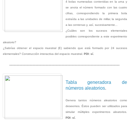
4 bolas numeradas contenidas en la urna y
se anota el número formado con las cuatro
cifras, correspondiendo la primera bola
extraída a las unidades de millar, la segunda
a las centenas y, así, sucesivamente...
¿Cuáles son los sucesos elementales
posibles correspondiente a este experimento
aleatorio?
¿Sabrías obtener el espacio muestral (E) sabiendo que está formado por 24 sucesos
elementales? Construcción interactiva del espacio muestral.
PDI: sí.
----------------------------------------------------------------------------
Tabla generadora de
números aleatorios
.
Genera tantos números aleatorios como
deseemos. Éstos pueden ser utilizados para
simular múltiples experimentos aleatorios.
PDI: sí.