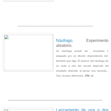
----------------------------------------------------------------------------
Náufrago
. Experimento
aleatorio.
Un náufrago puede ser rescatado o
atrapado por un tiburón dependiendo del
itinerario que siga. El avance del náufrago de
un nodo a otro del circuito depende del
resultado obtenido al lanzar una moneda...
Tres circuitos diferentes...
PDI: sí.
----------------------------------------------------------------------------
Lanzamiento de una o dos