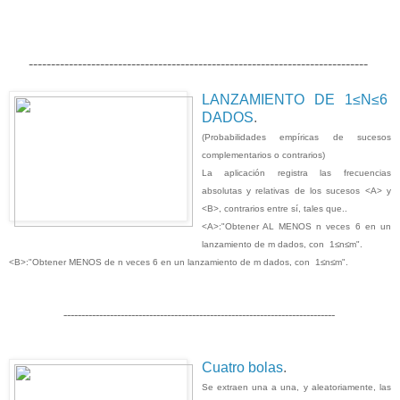
----------------------------------------------------------------------------
LANZAMIENTO DE 1≤N≤6
DADOS
.
(Probabilidades empíricas de sucesos
complementarios o contrarios)
La aplicación registra las frecuencias
absolutas y relativas de los sucesos <A> y
<B>, contrarios entre sí, tales que..
<A>:"Obtener AL MENOS n veces 6 en un
lanzamiento de m dados, con 1≤n≤m".
<B>:"Obtener MENOS de n veces 6 en un lanzamiento de m dados, con 1≤n≤m".
----------------------------------------------------------------------------
Cuatro bolas
.
Se extraen una a una, y aleatoriamente, las