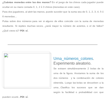
¿Cuántas monedas entre las dos manos?
En el juego de los chinos cada jugador puede
ocultar en su mano cerrada 0, 1, 2 ó 3 chinos (monedas en este caso).
Para dos jugadores, al abrir las manos, puede suceder que la suma sea de 0, 1, 2, 3, 4, 5 ó
6 monedas...
Pulsa sobre dos números para ver si alguno de ellos coincide con la suma de monedas
resultante. Si repites muchas veces, ¿será mayor tu número de aciertos, o el de fallos?
¿Qué crees tú?
PDI: sí.
----------------------------------------------------------------------------
Urna_números_colores
.
Experimento aleatorio.
Se extraen simultáneamente 2 bolas de la
urna de la figura. Anotamos la suma de los
dos números y la combinación de colores
obtenida. Luego las bolas se devuelven a la
urna...Clasifica los sucesos que se dan
según la facilidad o probabilidad con que
pueden ocurrir...
PDI: sí.