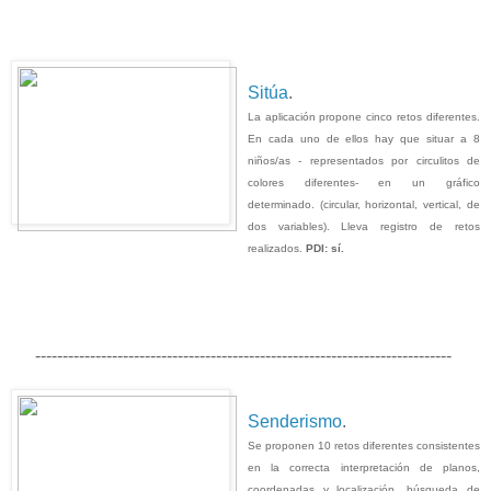
Sitúa
.
La aplicación propone cinco retos diferentes.
En cada uno de ellos hay que situar a 8
niños/as - representados por circulitos de
colores diferentes- en un gráfico
determinado. (circular, horizontal, vertical, de
dos variables). Lleva registro de retos
realizados.
PDI: sí.
----------------------------------------------------------------------------
Senderismo
.
Se proponen 10 retos diferentes consistentes
en la correcta interpretación de planos,
coordenadas y localización, búsqueda de