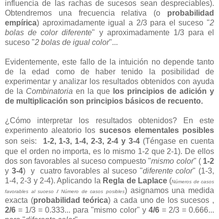
influencia de las rachas de sucesos sean despreciables).
Obtendremos una frecuencia relativa (o
probabilidad
empírica
) aproximadamente igual a 2/3 para el suceso "
2
bolas de color diferente
" y aproximadamente 1/3 para el
suceso "
2 bolas de igual color
"...
Evidentemente, este fallo de la intuición no depende tanto
de la edad como de haber tenido la posibilidad de
experimentar y analizar los resultados obtenidos con ayuda
de la
Combinatoria
en la que
l
os principios de adición y
de multiplicación son principios básicos de recuento.
¿Cómo interpretar los resultados obtenidos? En este
experimento aleatorio los
sucesos elementales posibles
son seis:
1-2, 1-3, 1-4, 2-3, 2-4 y 3-4
(Téngase en cuenta
que el orden no importa, es lo mismo 1-2 que 2-1). De ellos
dos son favorables al suceso compuesto "
mismo color
" (
1-2
y
3-4
) y cuatro favorables al suceso "
diferente color
" (1-3,
1-4, 2-3 y 2-4). Aplicando la
Regla de Laplace
(
Números de casos
) asignamos una medida
favorables al suceso
/
Número de casos posibles
exacta (
probabilidad teórica
) a cada uno de los sucesos ,
2/6
= 1/3 = 0.333... para "mismo color" y
4/6
= 2/3 = 0.666...