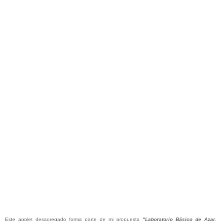
Este applet desagregado forma parte de mi propuesta
"Laboratorio Básico de Azar,